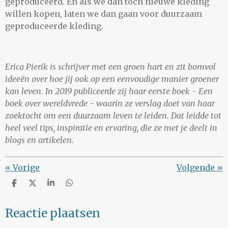
geproduceerd. En als we dan toch nieuwe kleding
willen kopen, laten we dan gaan voor duurzaam
geproduceerde kleding.
Erica Pierik is schrijver met een groen hart en zit bomvol
ideeën over hoe jij ook op een eenvoudige manier groener
kan leven. In 2019 publiceerde zij haar eerste boek - Een
boek over wereldvrede - waarin ze verslag doet van haar
zoektocht om een duurzaam leven te leiden. Dat leidde tot
heel veel tips, inspiratie en ervaring, die ze met je deelt in
blogs en artikelen.
«
Vorige
Volgende
»
D
D
S
D
e
e
h
e
l
e
a
l
Reactie plaatsen
e
l
r
e
n
e
n