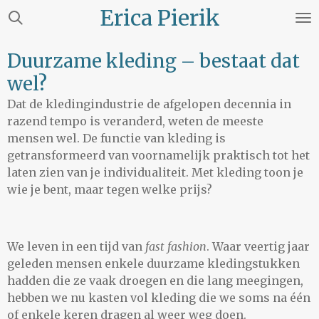
Erica Pierik
Ga
direct
naar
Duurzame kleding – bestaat dat
de
wel?
hoofdinhoud
Dat de kledingindustrie de afgelopen decennia in
razend tempo is veranderd, weten de meeste
mensen wel. De functie van kleding is
getransformeerd van voornamelijk praktisch tot het
laten zien van je individualiteit. Met kleding toon je
wie je bent, maar tegen welke prijs?
We leven in een tijd van
fast fashion
. Waar veertig jaar
geleden mensen enkele duurzame kledingstukken
hadden die ze vaak droegen en die lang meegingen,
hebben we nu kasten vol kleding die we soms na één
of enkele keren dragen al weer weg doen.